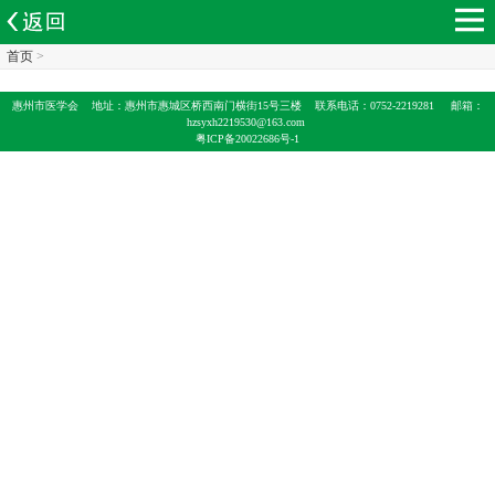
首页
>
惠州市医学会 地址：
惠州市惠城区桥西南门横街15号三楼 联系电话：
0752-2219281 邮箱：
hzsyxh2219530@163.com
粤ICP备20022686号-1